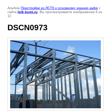
Альбом
Пристройки из ЛСТК к основному зданию кафе
с
сайта
lstk-komi.ru
. Вы просматриваете изображение 6 из
11
DSCN0973